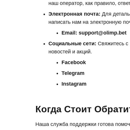
наш оператор, как правило, отве
Электронная почта:
Для деталь
написать нам на электронную по
Email:
support@olimp.bet
Социальные сети:
Свяжитесь с 
новостей и акций.
Facebook
Telegram
Instagram
Когда Стоит Обрати
Наша служба поддержки готова помочь