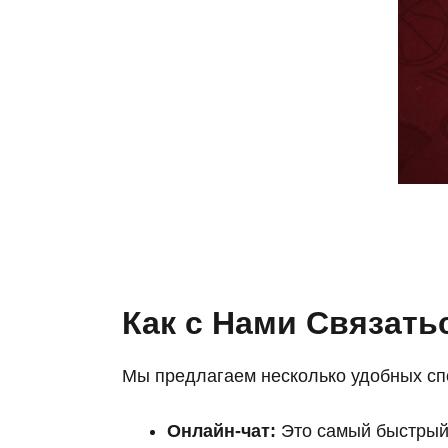
Как с Нами Связать
Мы предлагаем несколько удобных сп
Онлайн-чат:
Это самый быстрый 